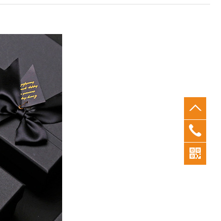
0769-
26380
183