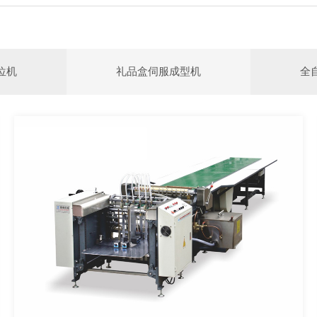
位机
礼品盒伺服成型机
全