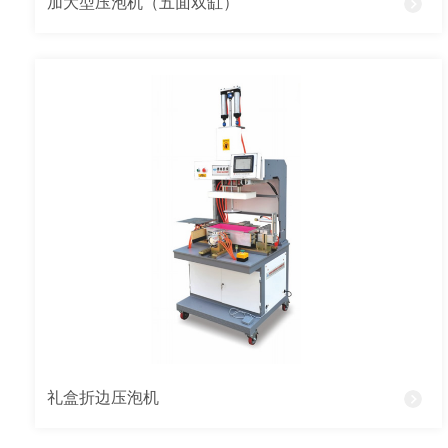
加大型压泡机（五面双缸）
礼盒折边压泡机