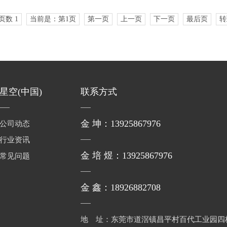
页数 1
当前是：第1页
第一页
上一页
下一页
最后页
转
星空(中国)
联系方式
金 坤：13925867976
公司动态
行业资讯
金 培 煜：13925867976
常见问题
金 鑫：18926882708
地 址：东莞市道滘镇昌平村百代工业园四