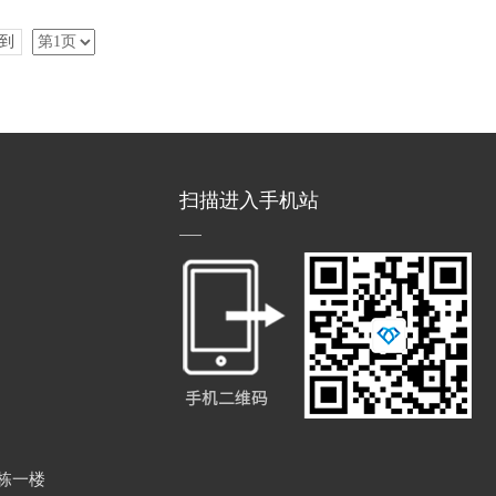
到
扫描进入手机站
栋一楼