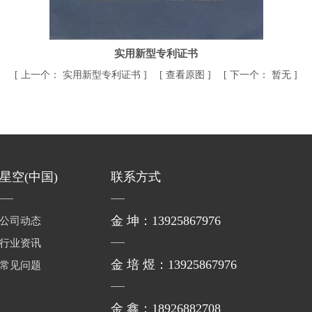
实用新型专利证书
[
上一个：
实用新型专利证书
] [
查看原图
] [
下一个：
暂无
]
星空(中国)
联系方式
金 坤：13925867976
公司动态
行业资讯
金 培 煜：13925867976
常见问题
金 鑫：18926882708