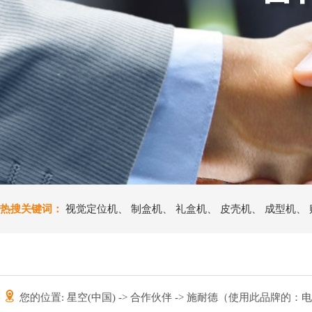
热搜关键词：
视觉定位机
、
制盒机
、
礼盒机
、
皮壳机
、
成型机
、
您的位置:
星空(中国)
->
合作伙伴
-> 施耐德（使用此品牌的：