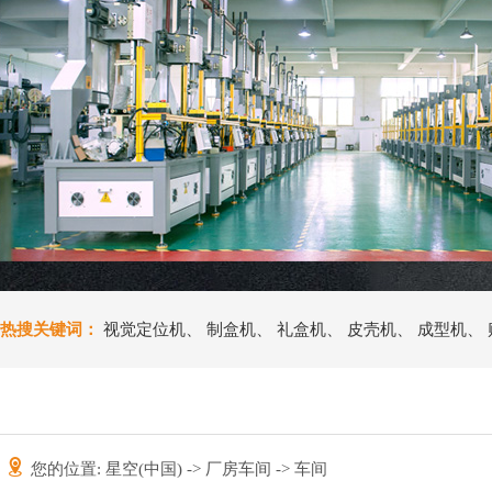
热搜关键词：
视觉定位机
、
制盒机
、
礼盒机
、
皮壳机
、
成型机
、
您的位置:
星空(中国)
->
厂房车间
-> 车间