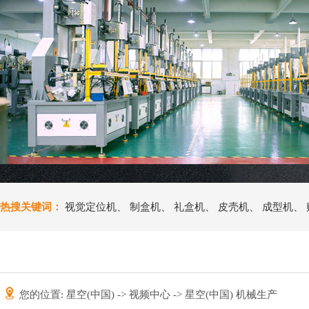
热搜关键词：
视觉定位机
、
制盒机
、
礼盒机
、
皮壳机
、
成型机
、
您的位置:
星空(中国)
->
视频中心
-> 星空(中国) 机械生产