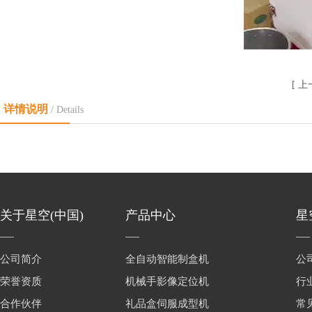
[
上
详情说明
/ Details
关于星空(中国)
产品中心
星
公司简介
全自动智能制盒机
公
荣誉资质
机械手影像定位机
行
合作伙伴
礼品盒伺服成型机
常