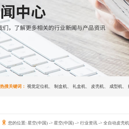
热搜关键词：
视觉定位机
、
制盒机
、
礼盒机
、
皮壳机
、
成型机
、
您的位置:
星空(中国)
->
星空(中国)
->
行业资讯
-> 全自动皮