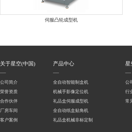
伺服凸轮成型机
关于星空(中国)
产品中心
星
公司简介
全自动智能制盒机
公
荣誉资质
机械手影像定位机
行
合作伙伴
礼品盒伺服成型机
常
厂房车间
全自动纸盒贴角机
客户案例
礼品盒机械非标定制