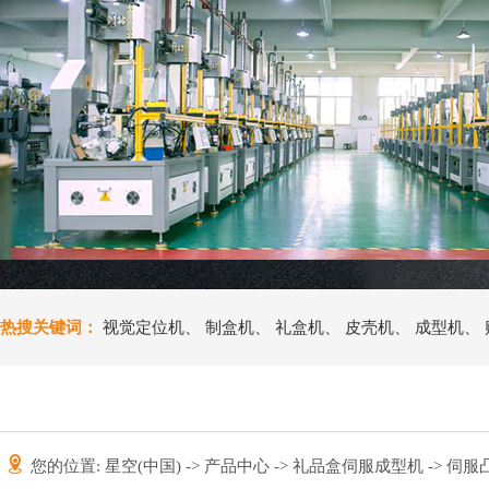
热搜关键词：
视觉定位机
、
制盒机
、
礼盒机
、
皮壳机
、
成型机
、
您的位置:
星空(中国)
->
产品中心
->
礼品盒伺服成型机
-> 伺