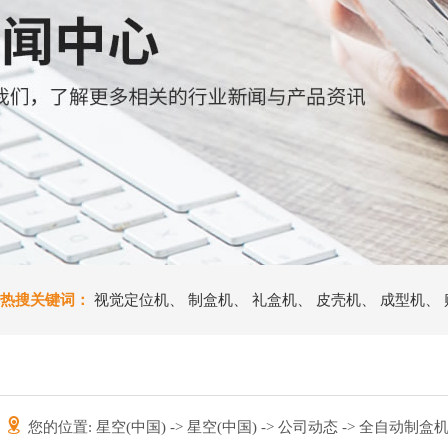
热搜关键词：
视觉定位机
、
制盒机
、
礼盒机
、
皮壳机
、
成型机
、
您的位置:
星空(中国)
->
星空(中国)
->
公司动态
-> 全自动制