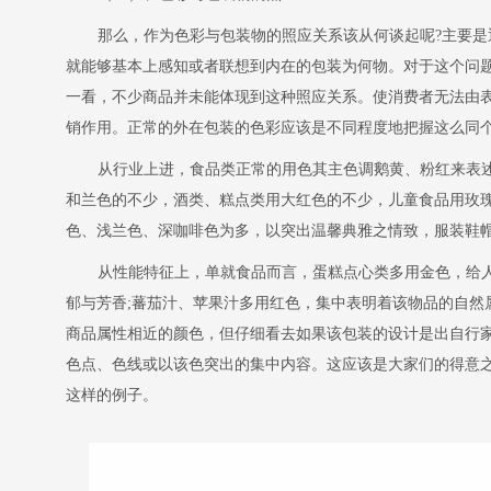
那么，作为色彩与包装物的照应关系该从何谈起呢?主要
就能够基本上感知或者联想到内在的包装为何物。对于这个问
一看，不少商品并未能体现到这种照应关系。使消费者无法由
销作用。正常的外在包装的色彩应该是不同程度地把握这么同个
从行业上进，食品类正常的用色其主色调鹅黄、粉红来表
和兰色的不少，酒类、糕点类用大红色的不少，儿童食品用玫
色、浅兰色、深咖啡色为多，以突出温馨典雅之情致，服装鞋
从性能特征上，单就食品而言，蛋糕点心类多用金色，给
郁与芳香;蕃茄汁、苹果汁多用红色，集中表明着该物品的自然
商品属性相近的颜色，但仔细看去如果该包装的设计是出自行
色点、色线或以该色突出的集中内容。这应该是大家们的得意
这样的例子。