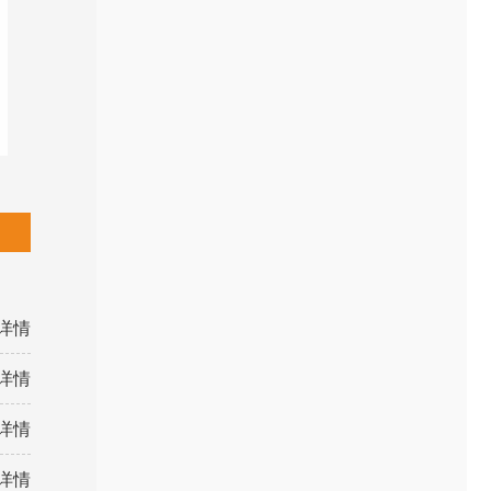
底部按一定程序折合,并用胶带密
封后输送给装箱机的专用设备.礼
品盒伺服成型机等.
详情
详情
详情
详情