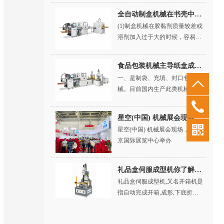
饰盒，礼品盒等高档纸盒
步，但包装机械的进步速度还是
关系。表现在包装设计中，这种
全自动制盒机械在书壳中包边不良的原因分析
很缓慢的。包装机械在提升的过
对比关系非常明显，又非常常
(1)制盒机械在胶黏剂质量较差或
程中依赖国外先进技术是必须
见。所谓这些对比，一般都有以
溶剂加入过于大的时候，容易造
滴，这样的话也为设备的成长种
下方面的对比：即色彩使用的深
成胶黏剂浓度过低，导致黏度低
下了隐患，若是哪一天没有了先
浅对比、色彩使用的轻重对比、
包装装潢，尽量在使用较好的动
进设备的出现，那可以说国内各
色彩使用的点面对比、色彩使用
食品包装机械主导纸盒成型机市场发展
物蛋白胶，灵活掌握胶黏剂的浓
个领域将陷入瘫痪状态，潜意识
的繁简对比、色彩使用的雅俗对
一、是制袋、充填、封口包装机
度。
中阻碍了市场发展。
比、色彩使用的反差对比等等
械。目前国内生产此类机械的厂
家100多家，年产量达1500万
台。制袋、充填、封口包装机械
星空(中国) 机械展会现场，在北京国际展览中心举办
的发展趋势为模块式结构、多列
0769-
星空(中国) 机械展会现场，在北
高速、高稳定性、传动机械简
京国际展览中心举办
单，自适应闭环控制。 二是金属
26380
包装容器加工设备。国金属包装
容器加工机械的生产制造业已初
礼品盒伺服成型机你了解多少呢？
183
具规模，此类产品的发展趋势一
礼品盒伺服成型机,又名开箱机是
是改进产品性能，提高成品率和
指自动完成开箱,成形,下底折叶
材料利用率。
折曲.并现时完成下部分胶带粘
贴,将叠成纸板的箱板打开,箱子