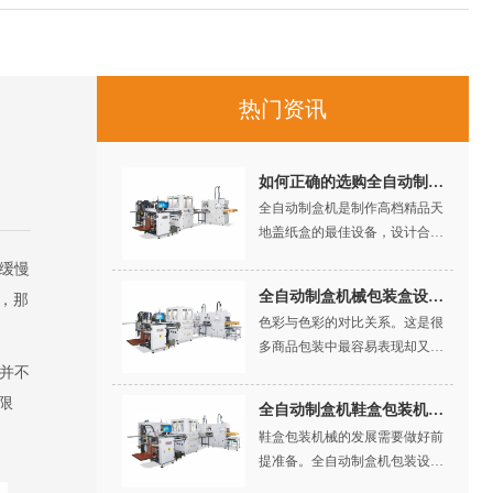
热门资讯
如何正确的选购全自动制盒机
全自动制盒机是制作高档精品天
地盖纸盒的最佳设备，设计合
理，性能可靠，世界同等技术水
缓慢
平．采用PLC可编程序控制器，
全自动制盒机械包装盒设计的有哪些色彩技巧？
，那
光电跟踪系统，液压定位系统，
色彩与色彩的对比关系。这是很
触摸屏人机界面，实现自动送面
多商品包装中最容易表现却又非
纸，面纸上胶，纸板自动输送，
常不易把握的事情。在设计中出
并不
纸板成型贴四角，定位贴合，纸
自高手，包装的伤口效果就是阳
限
盒成型等动作一次性完成，整机
全自动制盒机鞋盒包装机械的发展前提需要做足准备
春白雪，反之，就是下里巴人
生产全自联机动作，生产效率比
鞋盒包装机械的发展需要做好前
了。在中国书法与绘画中常流行
传统工艺制作提高了三十多倍．
提准备。全自动制盒机包装设备
这么一名话，叫密不透风，疏可
可适用于制作鞋盒，衬衫盒，首
走进国内市场一直是在不断进
跑马。实际上说的就是一种对比