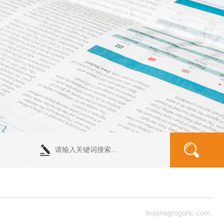
bojanagregoric.com