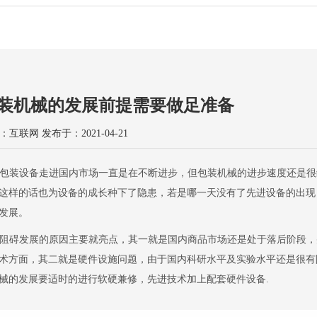
装机械的发展前提需要做足准备
互联网 发布于：2021-04-21
包装设备
走进国内市场一直是在不断进步，但包装机械的进步速度还是很
这样的话也为设备的成长种下了隐患，若是哪一天没有了先进设备的出现
发展。
阻碍发展的原因主要就亮点，其一就是国内商品市场还是处于落后阶段，
术方面，其二就是硬件设施问题，由于国内科研水平及实验水平还是很有
械的发展要适时的进行软硬兼修，先进技术加上配套硬件设备.