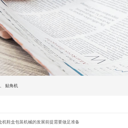
、
贴角机
制盒机鞋盒包装机械的发展前提需要做足准备