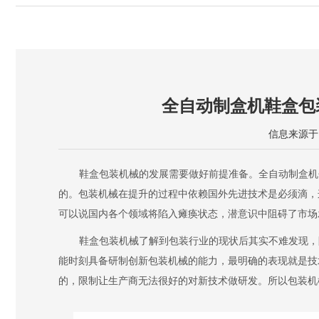
全自动制盒机鞋盒包
信息来源于：
鞋盒包装机械的发展需要做好前提准备。
全自动制盒机
的。包装机械在提升的过程中依赖国外先进技术是必须滴，
可以说国内各个领域将陷入瘫痪状态，潜意识中阻碍了市场
鞋盒包装机械了解到包装行业的现状后其实不难发现，
能时刻具备研制创新包装机械的能力，最明确的表现就是技
的，限制让生产商无法很好的对新技术做研发。所以包装机