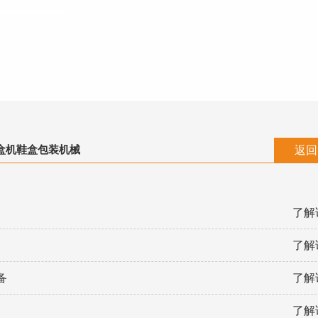
盒机鞋盒包装机械
返回
了解
了解
备
了解
了解